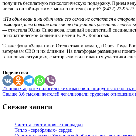
получить бесплатную психологическую поддержку. Прием ведут 
числе в онлайн-режиме можно по телефону +7 (8422) 22-95-27 
«Ни один воин и ни один член его семьи не остаются в сторо
помощью, тем больше шансов не допустить развития серьёзны
—
отметила Юлия Сиденкова, главный внештатный специалист
психиатрической больницы имени В. А. Копосова.
Также фонд «Защитники Отечества» и команда Героя Труда Р
ветеранам СВО и их близким. На платформе размещены понятн
в типовых ситуациях, с которыми сталкиваются участники сп
Поделиться
Навигация
25 новых агротехнологических классов планируется открыть в 
Свыше 3,6 тысячи жителей легализовали трудовые отношения в
по
записям
Свежие записи
Чистота, свет и новые площадки
Тепло «серебряных» сердец
Спорт и культура Ульяновской области: пять лет перемен