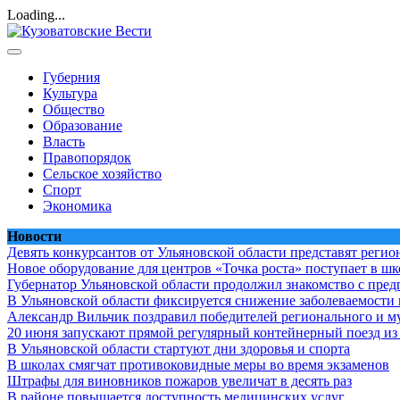
Loading...
Skip
to
content
Кузоватовские Вести
Губерния
Культура
Общество
Образование
Власть
Правопорядок
Сельское хозяйство
Спорт
Экономика
Новости
Девять конкурсантов от Ульяновской области представят реги
Новое оборудование для центров «Точка роста» поступает в ш
Губернатор Ульяновской области продолжил знакомство с пр
В Ульяновской области фиксируется снижение заболеваемости
Александр Вильчик поздравил победителей регионального и м
20 июня запускают прямой регулярный контейнерный поезд из
В Ульяновской области стартуют дни здоровья и спорта
В школах смягчат противоковидные меры во время экзаменов
Штрафы для виновников пожаров увеличат в десять раз
В районе повышается доступность медицинских услуг