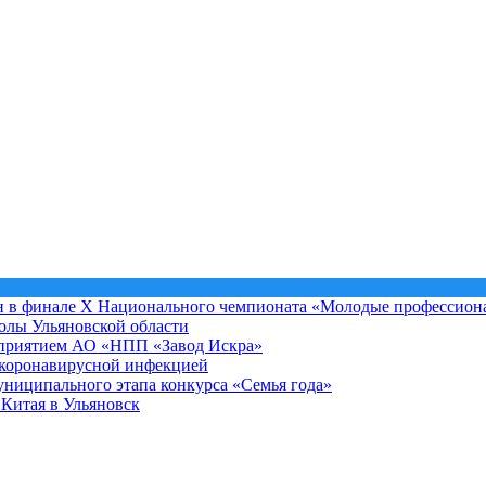
он в финале X Национального чемпионата «Молодые профессионал
колы Ульяновской области
едприятием АО «НПП «Завод Искра»
 коронавирусной инфекцией
униципального этапа конкурса «Семья года»
 Китая в Ульяновск